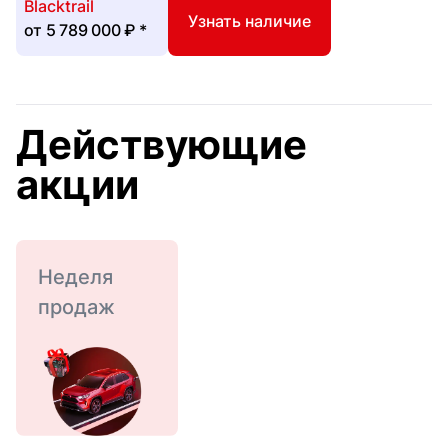
Blacktrail
Узнать наличие
от
5 789 000 ₽
*
Действующие
акции
Неделя
продаж