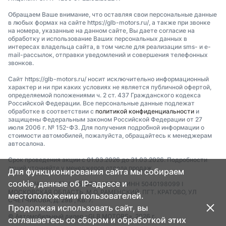
Обращаем Ваше внимание, что оставляя свои персональные данные
в любых формах на сайте https://glb-motors.ru/, а также при звонке
на номера, указанные на данном сайте, Вы даете согласие на
обработку и использование Ваших персональных данных в
интересах владельца сайта, в том числе для реализации sms- и e-
mail-рассылок, отправки уведомлений и совершения телефонных
звонков.
Сайт https://glb-motors.ru/ носит исключительно информационный
характер и ни при каких условиях не является публичной офертой,
определяемой положениями ч. 2 ст. 437 Гражданского кодекса
Российской Федерации. Все персональные данные подлежат
обработке в соответствии с
политикой конфиденциальности
и
защищены Федеральным законом Российской Федерации от 27
июля 2006 г. № 152-ФЗ. Для получения подробной информации о
стоимости автомобилей, пожалуйста, обращайтесь к менеджерам
автосалона.
Срок проведения акции с 01.03.2026 до 31.03.2026. Подробности
акций уточняйте у менеджеров отдела продаж.
Для функционирования сайта мы собираем
cookie, данные об IP-адресе и
ООО "ТОЧКА" I ОГРН 1255000088903 I ИНН 5040198099 I
МОСКОВСКАЯ ОБЛАСТЬ, М.О. РАМЕНСКИЙ, ПГТ. КРАТОВО, УЛ
местоположении пользователей.
СЧЕТЧИКОВА, Д. 29В , КВ. 7.
Продолжая использовать сайт, вы
© Автомобильный дилер «GLB MOTORS», 2026 г.
соглашаетесь со сбором и обработкой этих