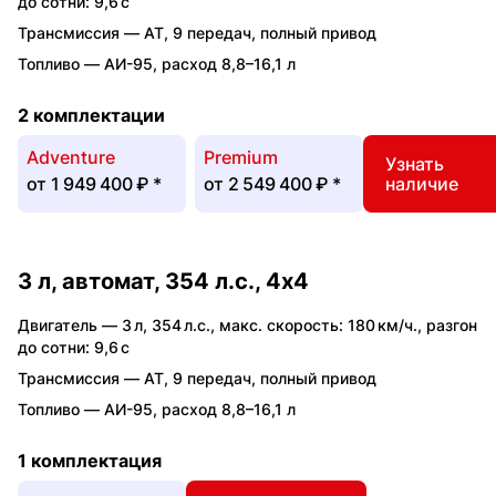
до сотни: 9,6 с
Трансмиссия —
AT
,
9 передач
,
полный привод
Топливо —
АИ-95
,
расход 8,8–16,1 л
2 комплектации
Adventure
Premium
Узнать
от
1 949 400 ₽
*
от
2 549 400 ₽
*
наличие
3 л, автомат, 354 л.с., 4x4
Двигатель —
3 л
,
354 л.с.
,
макс. скорость: 180 км/ч.
,
разгон
до сотни: 9,6 с
Трансмиссия —
AT
,
9 передач
,
полный привод
Топливо —
АИ-95
,
расход 8,8–16,1 л
1 комплектация