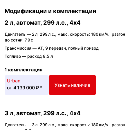
Модификации и комплектации
2 л, автомат, 299 л.с., 4x4
Двигатель —
2 л
,
299 л.с.
,
макс. скорость: 180 км/ч.
,
разгон
до сотни: 7,9 с
Трансмиссия —
AT
,
9 передач
,
полный привод
Топливо —
расход 8,5 л
1 комплектация
Urban
Узнать наличие
от
4 139 000 ₽
*
3 л, автомат, 299 л.с., 4x4
Двигатель —
3 л
,
299 л.с.
,
макс. скорость: 180 км/ч.
,
разгон