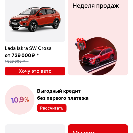
Неделя продаж
Lada Iskra SW Cross
от
729 000 ₽
*
1 629 000 ₽
Хочу это авто
Выгодный кредит
10,9
без первого платежа
%
Рассчитать