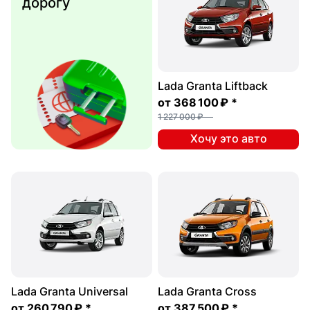
дорогу
Lada Granta Liftback
от
368 100 ₽
*
1 227 000 ₽
Хочу это авто
Lada Granta Universal
Lada Granta Cross
от
260 790 ₽
*
от
387 500 ₽
*