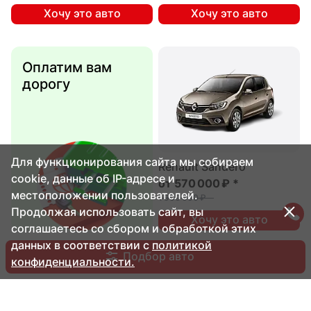
Хочу это авто
Хочу это авто
Оплатим вам
дорогу
Для функционирования сайта мы собираем
Renault Sandero
cookie, данные об IP-адресе и
от
570 000 ₽
*
местоположении пользователей.
1 900 000 ₽
Продолжая использовать сайт, вы
Хочу это авто
соглашаетесь со сбором и обработкой этих
данных в соответствии с
политикой
Подбор авто
конфиденциальности.
Безопасность
превыше всего