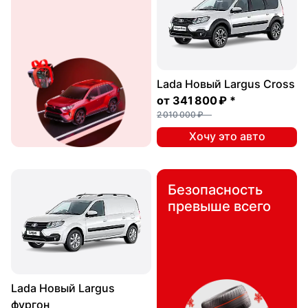
Lada Новый Largus Cross
от
341 800 ₽
*
2 010 000 ₽
Хочу это авто
Безопасность
превыше всего
Lada Новый Largus
фургон