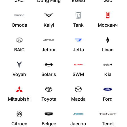
JAC
Dong Feng
Exeed
Gac
Omoda
Kaiyi
Tank
Москвич
BAIC
Jetour
Jetta
Livan
Voyah
Solaris
SWM
Kia
Mitsubishi
Toyota
Mazda
Ford
Citroen
Belgee
Jaecoo
Tenet