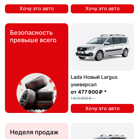
Хочу это авто
Хочу это авто
Безопасность
превыше всего
Lada Новый Largus
универсал
от
477 900 ₽
*
1 810 000 ₽
Хочу это авто
Неделя продаж