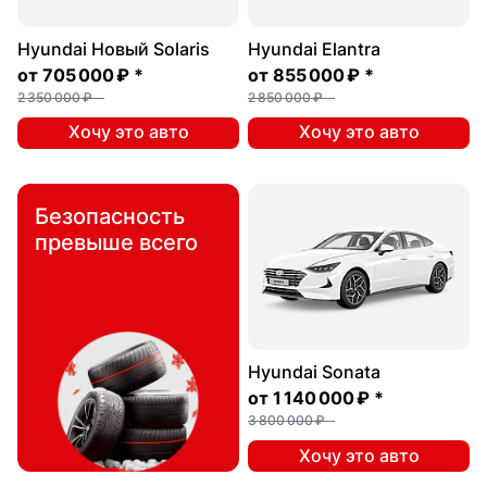
Hyundai Новый Solaris
Hyundai Elantra
от
705 000 ₽
*
от
855 000 ₽
*
2 350 000 ₽
2 850 000 ₽
Хочу это авто
Хочу это авто
Безопасность
превыше всего
Hyundai Sonata
от
1 140 000 ₽
*
3 800 000 ₽
Хочу это авто