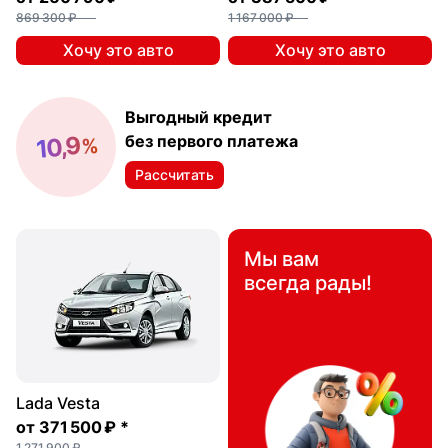
869 300 ₽
1 167 000 ₽
Хочу это авто
Хочу это авто
Выгодный кредит
10,9
без первого платежа
%
Рассчитать
Мы вам
всегда рады!
Lada Vesta
от
371 500 ₽
*
1 271 900 ₽