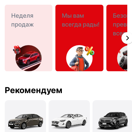
Неделя
Мы вам
Безоп
продаж
всегда рады!
превы
всего
Рекомендуем