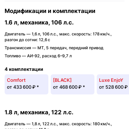
Модификации и комплектации
1.6 л, механика, 106 л.с.
Двигатель —
1,6 л
,
106 л.с.
,
макс. скорость: 178 км/ч.
,
разгон до сотни: 12,6 с
Трансмиссия —
MT
,
5 передач
,
передний привод
Топливо —
АИ-92
,
расход 6–9,7 л
4 комплектации
Comfort
[BLACK]
Luxe EnjoY
от
433 600 ₽
*
от
468 600 ₽
*
от
528 600 ₽
1.8 л, механика, 122 л.с.
Двигатель —
1,8 л
,
122 л.с.
,
макс. скорость: 180 км/ч.
,