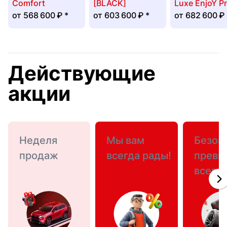
Comfort
[BLACK]
Luxe EnjoY P
от
568 600 ₽
*
от
603 600 ₽
*
от
682 600 ₽
Действующие
акции
Неделя
Мы вам
Безоп
продаж
всегда рады!
превы
всего