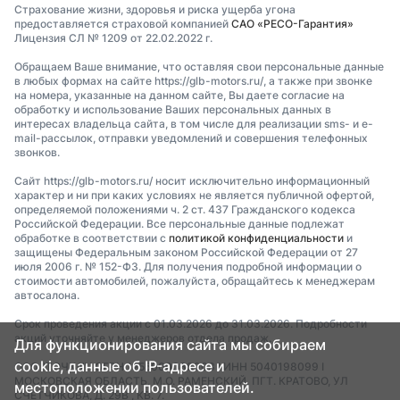
Страхование жизни, здоровья и риска ущерба угона
предоставляется страховой компанией
САО «РЕСО-Гарантия»
Лицензия СЛ № 1209 от 22.02.2022 г.
Обращаем Ваше внимание, что оставляя свои персональные данные
в любых формах на сайте https://glb-motors.ru/, а также при звонке
на номера, указанные на данном сайте, Вы даете согласие на
обработку и использование Ваших персональных данных в
интересах владельца сайта, в том числе для реализации sms- и e-
mail-рассылок, отправки уведомлений и совершения телефонных
звонков.
Сайт https://glb-motors.ru/ носит исключительно информационный
характер и ни при каких условиях не является публичной офертой,
определяемой положениями ч. 2 ст. 437 Гражданского кодекса
Российской Федерации. Все персональные данные подлежат
обработке в соответствии с
политикой конфиденциальности
и
защищены Федеральным законом Российской Федерации от 27
июля 2006 г. № 152-ФЗ. Для получения подробной информации о
стоимости автомобилей, пожалуйста, обращайтесь к менеджерам
автосалона.
Срок проведения акции с 01.03.2026 до 31.03.2026. Подробности
акций уточняйте у менеджеров отдела продаж.
Для функционирования сайта мы собираем
cookie, данные об IP-адресе и
ООО "ТОЧКА" I ОГРН 1255000088903 I ИНН 5040198099 I
МОСКОВСКАЯ ОБЛАСТЬ, М.О. РАМЕНСКИЙ, ПГТ. КРАТОВО, УЛ
местоположении пользователей.
СЧЕТЧИКОВА, Д. 29В , КВ. 7.