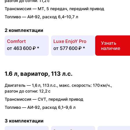
разгон до сотни: 11,2 с
Трансмиссия —
MT
,
5 передач
,
передний привод
Топливо —
АИ-92
,
расход 6,4–10,7 л
2 комплектации
Comfort
Luxe EnjoY Pro
Узнать
от
463 600 ₽
*
от
577 600 ₽
*
наличие
1.6 л, вариатор, 113 л.с.
Двигатель —
1,6 л
,
113 л.с.
,
макс. скорость: 170 км/ч.
,
разгон до сотни: 12,2 с
Трансмиссия —
CVT
,
передний привод
Топливо —
АИ-92
,
расход 6,1–9,6 л
3 комплектации