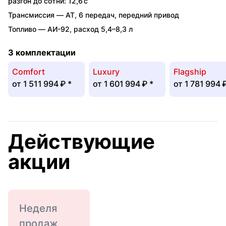
разгон до сотни: 12,6 с
Трансмиссия —
AT
,
6 передач
,
передний привод
Топливо —
АИ-92
,
расход 5,4–8,3 л
3 комплектации
Comfort
Luxury
Flagship
от
1 511 994 ₽
*
от
1 601 994 ₽
*
от
1 781 994 
Действующие
акции
Неделя
продаж