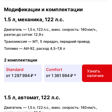
Модификации и комплектации
1.5 л, механика, 122 л.с.
Двигатель —
1,5 л
,
122 л.с.
,
макс. скорость: 180 км/ч.
,
разгон до сотни: 12,9 с
Трансмиссия —
MT
,
5 передач
,
передний привод
Топливо —
АИ-92
,
расход 4,5–7,8 л
2 комплектации
Standard
Comfort
Узнать
от
1 297 994 ₽
*
от
1 361 994 ₽
*
наличие
1.5 л, автомат, 122 л.с.
Двигатель —
1,5 л
,
122 л.с.
,
макс. скорость: 180 км/ч.
,