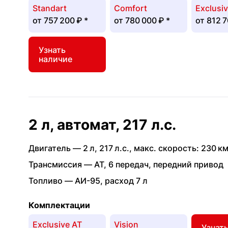
Standart
Comfort
Exclusi
от
757 200 ₽
*
от
780 000 ₽
*
от
812 7
Узнать
наличие
2 л, автомат, 217 л.с.
Двигатель —
2 л
,
217 л.с.
,
макс. скорость: 230 км
Трансмиссия —
AT
,
6 передач
,
передний привод
Топливо —
АИ-95
,
расход 7 л
Комплектации
Exclusive AT
Vision
Узнат