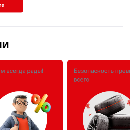
ие
ии
м всегда рады!
Безопасность пре
всего