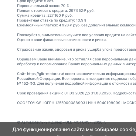
Срок кредита: 5 лет.
Первоначальный взнос: 70 %.
Полная стоимость кредита: 297 952 ₽ руб.
Сумма кредита: 227 160 ₽ руб.
Процентная ставка по кредиту: 10,9%
Ежемесячный платеж: 4 928 ₽ руб. без дополнительных комиссий
Пожалуйста, внимательно изучите все условия кредита на сайт
Оцените свои финансовые возможности и риски.
Страхование жизни, здоровья и риска ущерба угона предостав
Обращаем Ваше внимание, что оставляя свои персональные данные
обработку и использование Ваших персональных данных в интер
Сайт https://glb-motors.ru/ носит исключительно информационн
Российской Федерации. Все персональные данные подлежат обр
№ 152-ФЗ. Для получения подробной информации о стоимости а
Срок проведения акции с 01.03.2026 до 31.03.2026. Подробност
ООО "ТОЧКА" I ОГРН 1255000088903 I ИНН 5040198099 I МОСКО
© Автомобильный дилер «GLB MOTORS», 2026 г.
Для функционирования сайта мы собираем cookie,