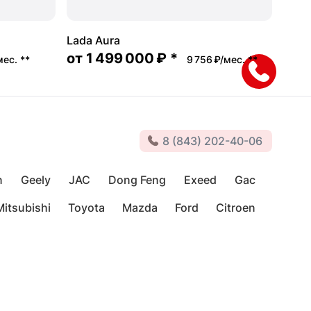
Lada Aura
от
1 499 000 ₽
*
мес.
**
9 756 ₽/мес.
**
8 (843) 202-40-06
n
Geely
JAC
Dong Feng
Exeed
Gac
Mitsubishi
Toyota
Mazda
Ford
Citroen