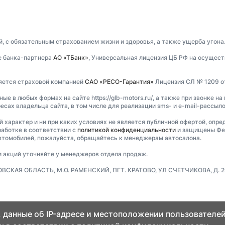
, с обязательным страхованием жизни и здоровья, а также ущерба угона
е банка-партнера
АО «ТБанк»
, Универсальная лицензия ЦБ РФ на осущест
ляется страховой компанией
САО «РЕСО-Гарантия»
Лицензия СЛ № 1209 от 
 в любых формах на сайте https://glb-motors.ru/, а также при звонке на
есах владельца сайта, в том числе для реализации sms- и e-mail-рассыл
ый характер и ни при каких условиях не является публичной офертой, опр
аботке в соответствии с
политикой конфиденциальности
и защищены Фед
втомобилей, пожалуйста, обращайтесь к менеджерам автосалона.
и акций уточняйте у менеджеров отдела продаж.
ВСКАЯ ОБЛАСТЬ, М.О. РАМЕНСКИЙ, ПГТ. КРАТОВО, УЛ СЧЕТЧИКОВА, Д. 29В
 данные об IP-адресе и местоположении пользователей