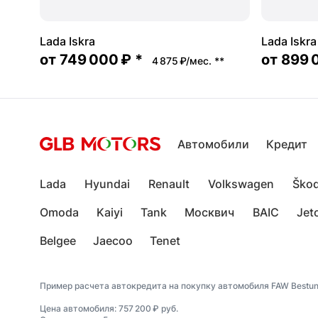
Lada Iskra
Lada Iskr
от
749 000 ₽
*
от
899 
4 875 ₽/мес.
**
Автомобили
Кредит
Lada
Hyundai
Renault
Volkswagen
Ško
Omoda
Kaiyi
Tank
Москвич
BAIC
Jet
Belgee
Jaecoo
Tenet
Пример расчета автокредита на покупку автомобиля FAW Bestun
Цена автомобиля: 757 200 ₽ руб.