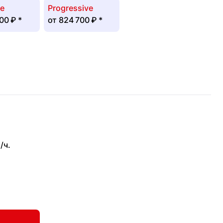
ve
Progressive
00 ₽
*
от
824 700 ₽
*
/ч.
ь