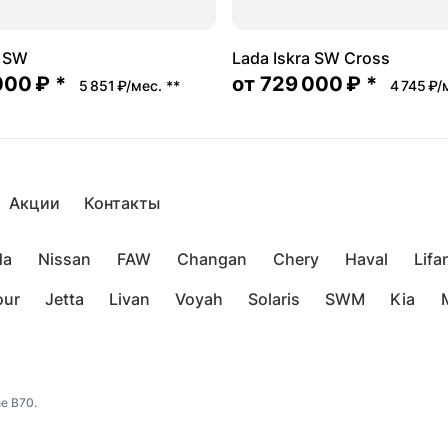
a SW
Lada Iskra SW Cross
000 ₽
*
от
729 000 ₽
*
5 851 ₽/мес.
**
4 745 ₽/
Акции
Контакты
da
Nissan
FAW
Changan
Chery
Haval
Lifa
our
Jetta
Livan
Voyah
Solaris
SWM
Kia
e B70.