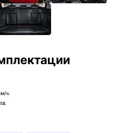
мплектации
км/ч.
од