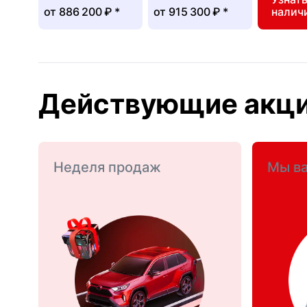
от
886 200 ₽
*
от
915 300 ₽
*
налич
Действующие акц
Неделя продаж
Мы ва