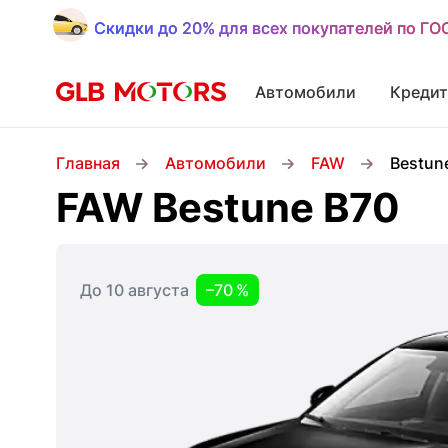
Скидки до 20% для всех покупателей по Г
Скидки до 20% для всех покупателей по Г
Автомобили
Кредит
Главная
Автомобили
FAW
Bestun
FAW Bestune B70
До 10 августа
–70 %