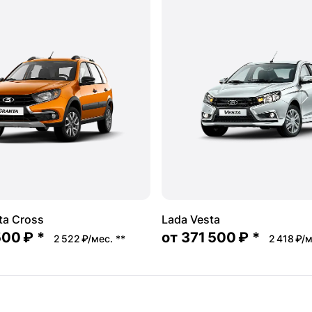
ta Cross
Lada Vesta
500 ₽
*
от
371 500 ₽
*
2 522 ₽/мес.
**
2 418 ₽/