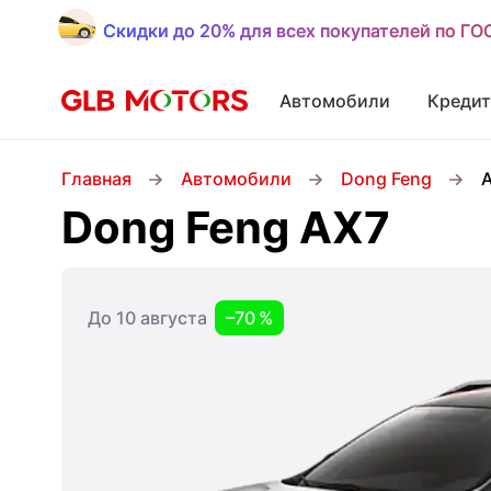
Скидки до 20% для всех покупателей по Г
Скидки до 20% для всех покупателей по Г
Автомобили
Кредит
Главная
Автомобили
Dong Feng
Dong Feng AX7
До 10 августа
–70 %