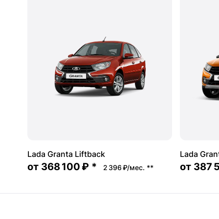
Lada Granta Liftback
Lada Gran
от
368 100 ₽
*
от
387 
2 396 ₽/мес.
**