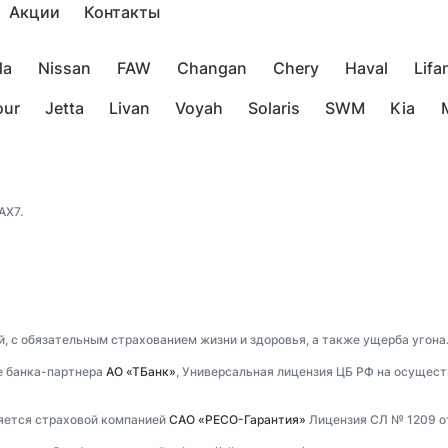
Акции
Контакты
da
Nissan
FAW
Changan
Chery
Haval
Lifa
our
Jetta
Livan
Voyah
Solaris
SWM
Kia
AX7.
, с обязательным страхованием жизни и здоровья, а также ущерба угона
е банка-партнера
АО «ТБанк»
, Универсальная лицензия ЦБ РФ на осущест
ляется страховой компанией
САО «РЕСО-Гарантия»
Лицензия СЛ № 1209 от 