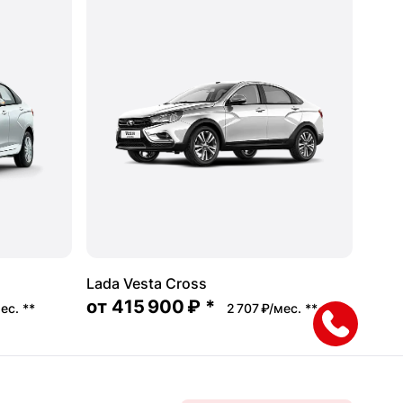
Lada Vesta Cross
от
415 900 ₽
*
мес.
**
2 707 ₽/мес.
**