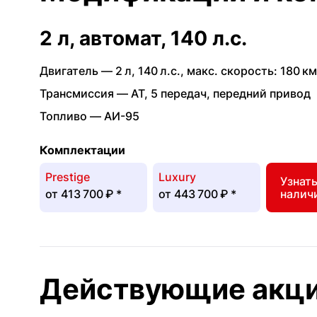
2 л, автомат, 140 л.с.
Двигатель —
2 л
,
140 л.с.
,
макс. скорость: 180 км
Трансмиссия —
AT
,
5 передач
,
передний привод
Топливо —
АИ-95
Комплектации
Prestige
Luxury
Узнат
от
413 700 ₽
*
от
443 700 ₽
*
налич
Действующие акц