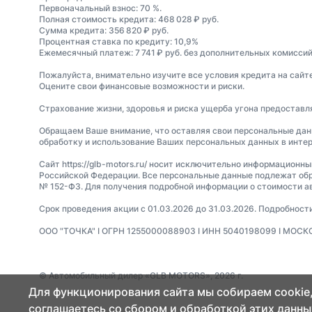
Первоначальный взнос: 70 %.
Полная стоимость кредита: 468 028 ₽ руб.
Сумма кредита: 356 820 ₽ руб.
Процентная ставка по кредиту: 10,9%
Ежемесячный платеж: 7 741 ₽ руб. без дополнительных комиссий
Пожалуйста, внимательно изучите все условия кредита на сайт
Оцените свои финансовые возможности и риски.
Страхование жизни, здоровья и риска ущерба угона предостав
Обращаем Ваше внимание, что оставляя свои персональные данные
обработку и использование Ваших персональных данных в интер
Сайт https://glb-motors.ru/ носит исключительно информационн
Российской Федерации. Все персональные данные подлежат обр
№ 152-ФЗ. Для получения подробной информации о стоимости а
Срок проведения акции с 01.03.2026 до 31.03.2026. Подробност
ООО "ТОЧКА" I ОГРН 1255000088903 I ИНН 5040198099 I МОСКО
© Автомобильный дилер «GLB MOTORS», 2026 г.
Для функционирования сайта мы собираем cookie,
соглашаетесь со сбором и обработкой этих данны