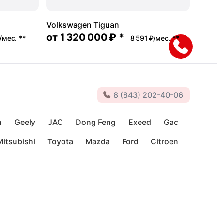
Volkswagen Tiguan
от
1 320 000 ₽
*
₽/мес.
**
8 591 ₽/мес.
**
8 (843) 202-40-06
n
Geely
JAC
Dong Feng
Exeed
Gac
Mitsubishi
Toyota
Mazda
Ford
Citroen