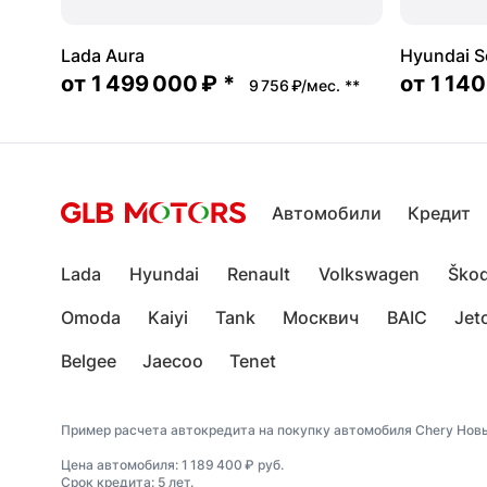
Lada Aura
Hyundai S
от
1 499 000 ₽
*
от
1 140
9 756 ₽/мес.
**
Автомобили
Кредит
Lada
Hyundai
Renault
Volkswagen
Ško
Omoda
Kaiyi
Tank
Москвич
BAIC
Jet
Belgee
Jaecoo
Tenet
Пример расчета автокредита на покупку автомобиля Chery Новы
Цена автомобиля: 1 189 400 ₽ руб.
Срок кредита: 5 лет.