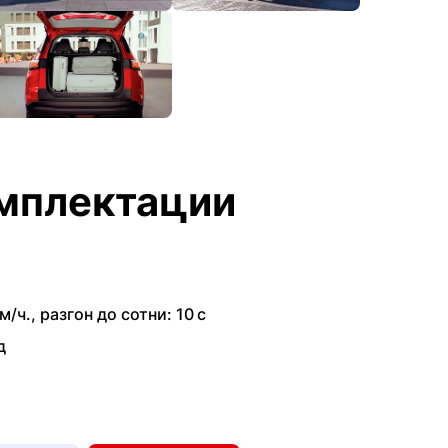
мплектации
м/ч.
,
разгон до сотни: 10 с
д