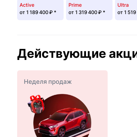
Active
Prime
Ultra
от
1 189 400 ₽
*
от
1 319 400 ₽
*
от
1 519
Действующие акц
Неделя продаж