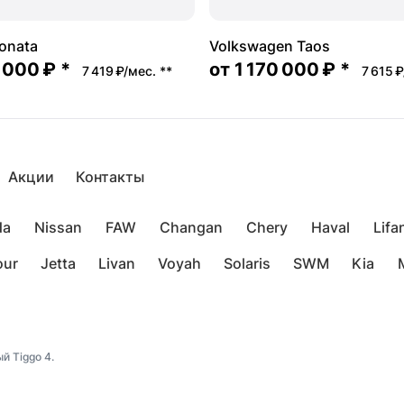
onata
Volkswagen Taos
 000 ₽
*
от
1 170 000 ₽
*
7 419 ₽/мес.
**
7 615 
Акции
Контакты
da
Nissan
FAW
Changan
Chery
Haval
Lifa
our
Jetta
Livan
Voyah
Solaris
SWM
Kia
й Tiggo 4.