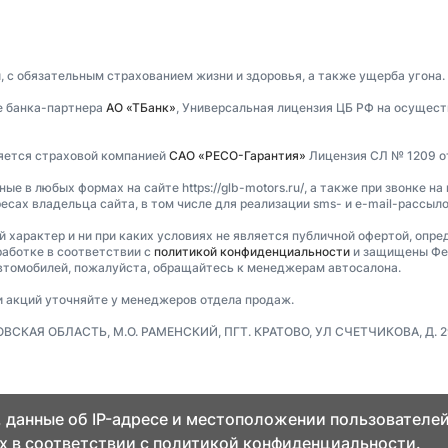
, с обязательным страхованием жизни и здоровья, а также ущерба угона.
е банка-партнера
АО «ТБанк»
, Универсальная лицензия ЦБ РФ на осущест
ляется страховой компанией
САО «РЕСО-Гарантия»
Лицензия СЛ № 1209 от 
 в любых формах на сайте https://glb-motors.ru/, а также при звонке на
есах владельца сайта, в том числе для реализации sms- и e-mail-рассыл
ый характер и ни при каких условиях не является публичной офертой, опр
аботке в соответствии с
политикой конфиденциальности
и защищены Фед
втомобилей, пожалуйста, обращайтесь к менеджерам автосалона.
и акций уточняйте у менеджеров отдела продаж.
ВСКАЯ ОБЛАСТЬ, М.О. РАМЕНСКИЙ, ПГТ. КРАТОВО, УЛ СЧЕТЧИКОВА, Д. 29В
 данные об IP-адресе и местоположении пользователей
х в соответствии с
политикой конфиденциальности.