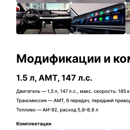
Модификации и ко
1.5 л, AMT, 147 л.с.
Двигатель —
1,5 л
,
147 л.с.
,
макс. скорость: 185 к
Трансмиссия —
AMT
,
6 передач
,
передний приво
Топливо —
АИ-92
,
расход 5,8–8,8 л
Комплектации