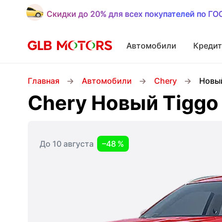
Скидки до 20% для всех покупателей по Г
Скидки до 20% для всех покупателей по Г
Автомобили
Кредит
Главная
Автомобили
Chery
Новый
Chery Новый Tiggo
До 10 августа
–48 %