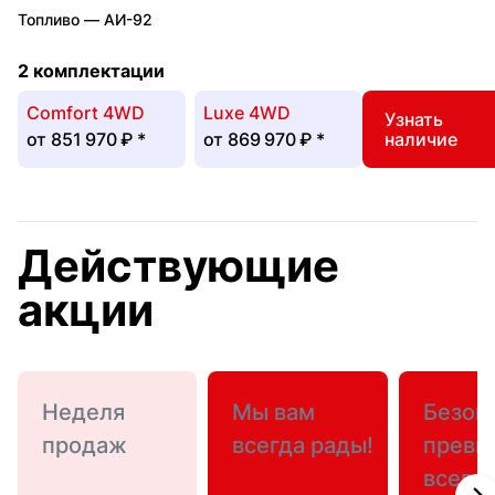
Топливо —
АИ-92
2 комплектации
Comfort 4WD
Luxe 4WD
Узнать
от
851 970 ₽
*
от
869 970 ₽
*
наличие
Действующие
акции
Неделя
Мы вам
Безоп
продаж
всегда рады!
превы
всего