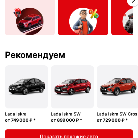
Рекомендуем
Lada Iskra
Lada Iskra SW
Lada Iskra SW Cros
от
749 000 ₽
*
от
899 000 ₽
*
от
729 000 ₽
*
Показать похожие авто