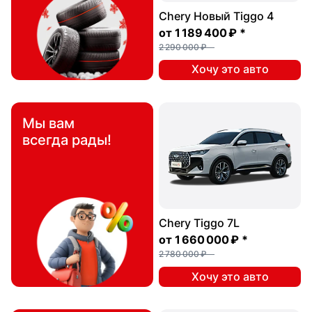
Chery Новый Tiggo 4
от
1 189 400 ₽
*
2 290 000 ₽
Хочу это авто
Мы вам
всегда рады!
Chery Tiggo 7L
от
1 660 000 ₽
*
2 780 000 ₽
Хочу это авто