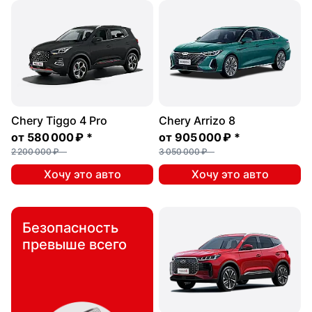
Chery Tiggo 4 Pro
Chery Arrizo 8
от
580 000 ₽
*
от
905 000 ₽
*
2 200 000 ₽
3 050 000 ₽
Хочу это авто
Хочу это авто
Безопасность
превыше всего